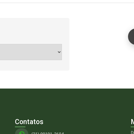
Contatos
M
D